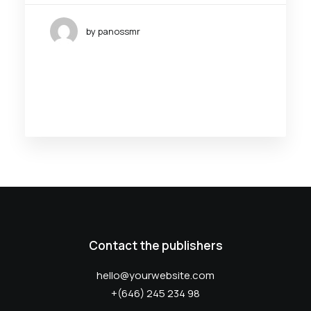
by panossmr
Contact the publishers
hello@yourwebsite.com
+(646) 245 234 98