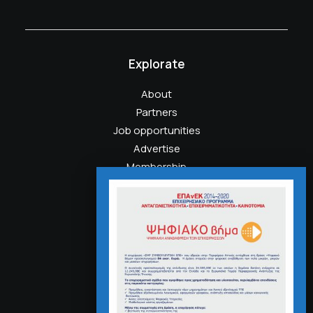
Explorate
About
Partners
Job opportunities
Advertise
Membership
Privacy Policy
Contact
Headquarter
191 Middleville Road,
NY 10001, New York
United States