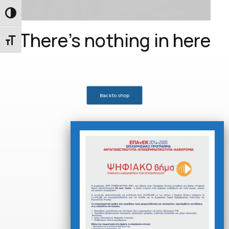
Εναλλαγή Υψηλής Αντίθεσης
There's nothing in here
Εναλλαγή Μεγέθους Γραμμάτων
Back to shop