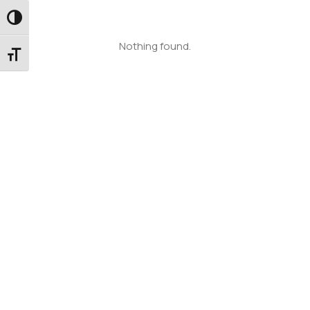
Εναλλαγή Υψηλής Αντίθεσης
Nothing found.
Εναλλαγή Μεγέθους Γραμμάτων