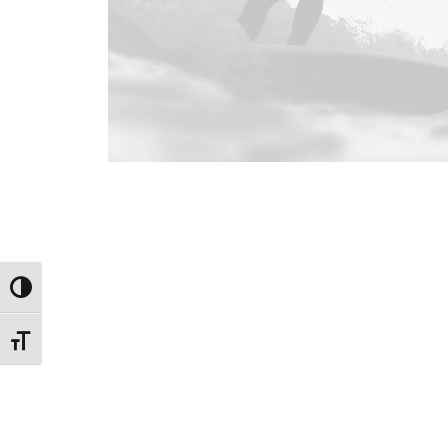
Web
,
Adv
Εναλλαγή Υψηλής Αντίθεσης
Εναλλαγή Μεγέθους Γραμμάτων