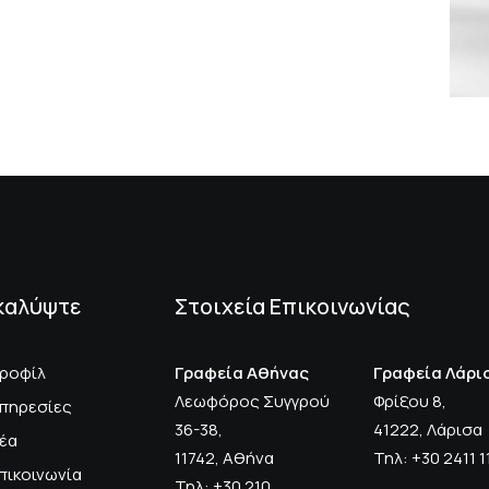
καλύψτε
Στοιχεία Επικοινωνίας
ροφίλ
Γραφεία Αθήνας
Γραφεία Λάρι
Λεωφόρος Συγγρού
Φρίξου 8,
πηρεσίες
36-38,
41222, Λάρισα
έα
11742, Αθήνα
Τηλ: +30 2411 
πικοινωνία
Τηλ: +30 210