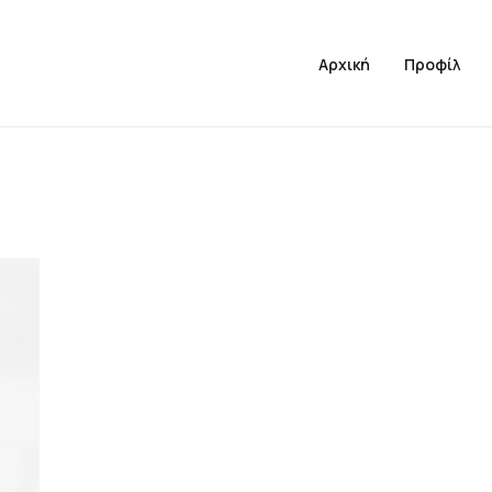
Αρχική
Προφίλ
Web
,
Design
Web
,