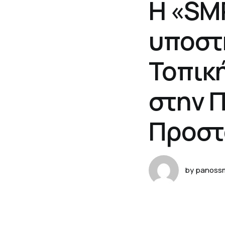
Η «SM
υποστ
Τοπικ
στην Π
Προστ
by panoss