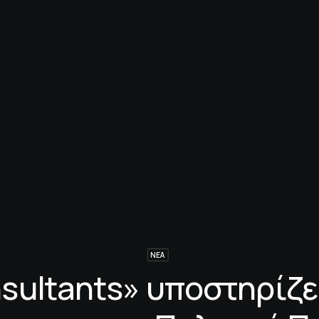
ΝΈΑ
sultants» υποστηρίζει