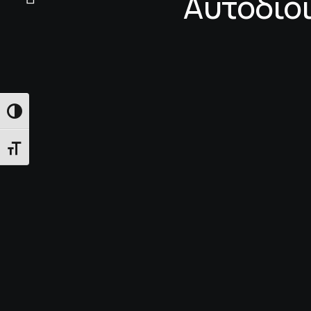
Αυτοδιοί
Εναλλαγή Υψηλής Αντίθεσης
Εναλλαγή Μεγέθους Γραμμάτων